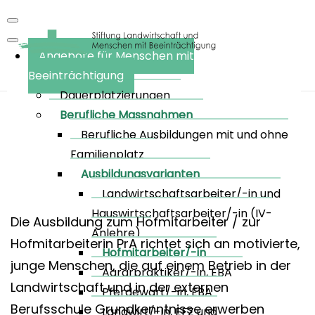
Angebote für Menschen mit
Beeinträchtigung
Dauerplatzierungen
Berufliche Massnahmen
Berufliche Ausbildungen mit und ohne
Familienplatz
Hofmitarbeiter/-in
Ausbildungsvarianten
Landwirtschaftsarbeiter/-in und
Hauswirtschaftsarbeiter/-in (IV-
Die Ausbildung zum Hofmitarbeiter / zur
Anlehre)
Hofmitarbeiterin PrA richtet sich an motivierte,
Hofmitarbeiter/-in
junge Menschen, die auf einem Betrieb in der
Agrarpraktiker/-in, EBA
Landwirtschaft und in der externen
Pferdewart/-in, EBA
Berufsschule Grundkenntnisse erwerben
Landwirt/-in, EFZ und