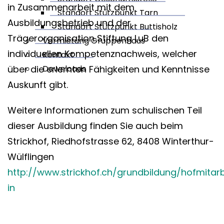
in Zusammenarbeit mit dem
Standort Stützpunkt Tarn
Ausbildungsbetrieb und der
Standort Stützpunkt Buttisholz
Trägerorganisation Stiftung LuB den
Vermietung Gruppenhaus
individuellen Kompetenznachweis, welcher
Kontakt
über die erlernten Fähigkeiten und Kenntnisse
Downloads
Auskunft gibt.
Weitere Informationen zum schulischen Teil
dieser Ausbildung finden Sie auch beim
Strickhof, Riedhofstrasse 62, 8408 Winterthur-
Wülflingen
http://www.strickhof.ch/grundbildung/hofmitarb
in