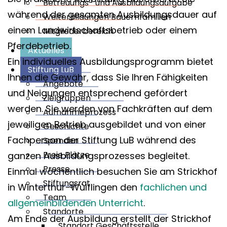
Betreuungs- und Ausbildungsaufgabe
während der gesamten Ausbildungsdauer auf
Weiterbildungen Bauernfamilien
einem Landwirtschaftsbetrieb oder einem
Mitgliederbereich
Pferdebetrieb.
Aktuelles
Ein individuelles Ausbildungsprogramm bietet
Stiftung LuB
Ihnen die Gewähr, dass Sie Ihren Fähigkeiten
Angebote
und Neigungen entsprechend gefördert
Zielgruppen
werden. Sie werden von Fachkräften auf dem
Aufnahmeprozess
jeweiligen Betrieb ausgebildet und von einer
Geschichte
Fachperson der Stiftung LuB während des
Spenden
Freie Plätze
ganzen Ausbildungsprozesses begleitet.
Presse
Einmal wöchentlich besuchen Sie am Strickhof
Stiftungsrat
in Winterthur-Wülflingen den
fachlichen und
Team
allgemeinbildenden Unterricht
.
Standorte
Am Ende der Ausbildung erstellt der Strickhof
Standort Geschäftsstelle