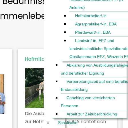
t Bedürfnisse in der Balance bl
Anlehre)
sammenleben gelingt.
Hofmitarbeiter/-in
Agrarpraktiker/-in, EBA
Pferdewart/-in, EBA
Landwirt/-in, EFZ und
landwirtschaftliche Spezialberuf
Obstfachmann EFZ, Winzerin E
Hofmitarbeiter/-in
Abklärung von Ausbildungsfähigke
und beruflicher Eignung
Vorbereitungszeit auf eine berufli
Erstausbildung
Coaching von versicherten
Personen
Die Ausbildung zum Hofmitarbeiter /
Arbeit zur Zeitüberbrückung
zur Hofmitarbeiterin PrA richtet sich
Schulische