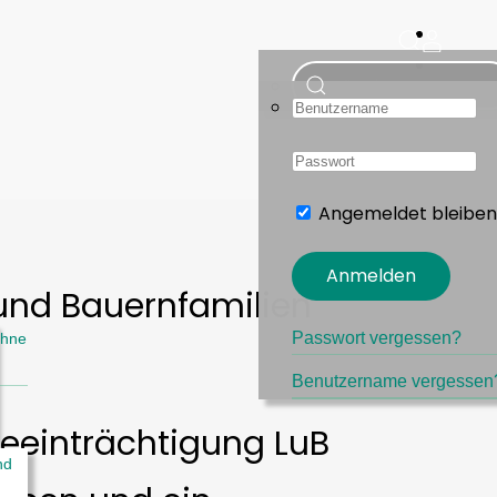
Angemeldet bleibe
Anmelden
und Bauernfamilien
Passwort vergessen?
ohne
Benutzername vergessen
Beeinträchtigung LuB
nd