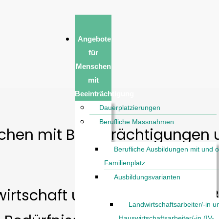
Angebote
für
Menschen
mit
Beeinträchtigung
Dauerplatzierungen
Berufliche Massnahmen
chen mit Beeinträchtigungen 
Berufliche Ausbildungen mit und 
Familienplatz
Ausbildungsvarianten
dwirtschaft und Menschen mit 
Landwirtschaftsarbeiter/-in u
Hauswirtschaftsarbeiter/-in (IV-